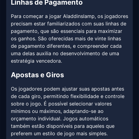
Linhas de Pagamento
Para começar a jogar Aladdinslamp, os jogadores
precisam estar familiarizados com suas linhas de
pagamento, que são essenciais para maximizar
os ganhos. São oferecidas mais de vinte linhas
de pagamento diferentes, e compreender cada
uma delas auxilia no desenvolvimento de uma
estratégia vencedora.
Apostas e Giros
Os jogadores podem ajustar suas apostas antes
de cada giro, permitindo flexibilidade e controle
sobre o jogo. É possível selecionar valores
mínimos ou máximos, adaptando-se ao
orçamento individual. Jogos automáticos
também estão disponíveis para aqueles que
preferem um estilo de jogo mais simples.