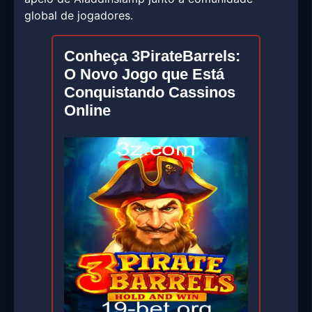
global de jogadores.
Conheça 3PirateBarrels:
O Novo Jogo que Está
Conquistando Cassinos
Online