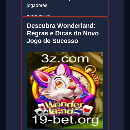
jogadores.
2026-03-31
Descubra Wonderland:
Regras e Dicas do Novo
Jogo de Sucesso