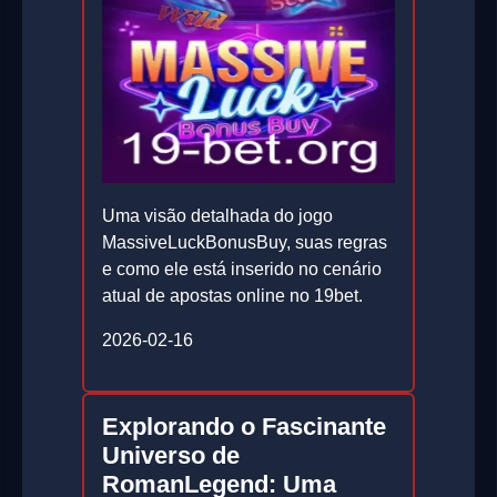
Uma visão detalhada do jogo
MassiveLuckBonusBuy, suas regras
e como ele está inserido no cenário
atual de apostas online no 19bet.
2026-02-16
Explorando o Fascinante
Universo de
RomanLegend: Uma