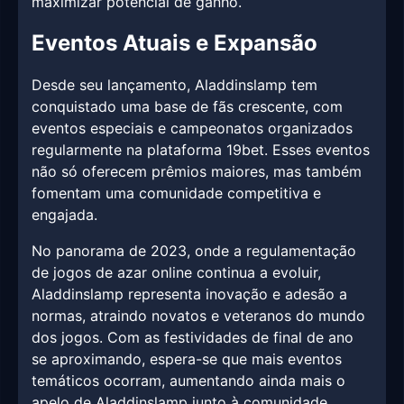
maximizar potencial de ganho.
Eventos Atuais e Expansão
Desde seu lançamento, Aladdinslamp tem
conquistado uma base de fãs crescente, com
eventos especiais e campeonatos organizados
regularmente na plataforma 19bet. Esses eventos
não só oferecem prêmios maiores, mas também
fomentam uma comunidade competitiva e
engajada.
No panorama de 2023, onde a regulamentação
de jogos de azar online continua a evoluir,
Aladdinslamp representa inovação e adesão a
normas, atraindo novatos e veteranos do mundo
dos jogos. Com as festividades de final de ano
se aproximando, espera-se que mais eventos
temáticos ocorram, aumentando ainda mais o
apelo de Aladdinslamp junto à comunidade