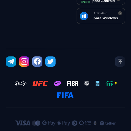
para Android
Aplicativo
para Windows