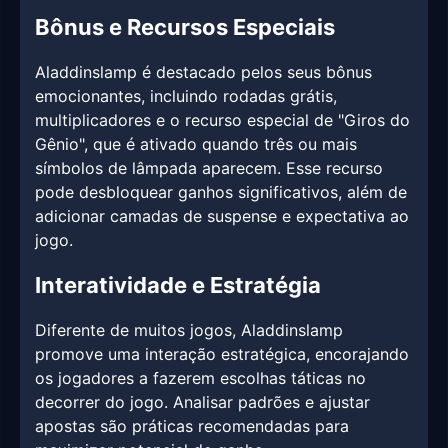
Bônus e Recursos Especiais
Aladdinslamp é destacado pelos seus bônus
emocionantes, incluindo rodadas grátis,
multiplicadores e o recurso especial de "Giros do
Gênio", que é ativado quando três ou mais
símbolos de lâmpada aparecem. Esse recurso
pode desbloquear ganhos significativos, além de
adicionar camadas de suspense e expectativa ao
jogo.
Interatividade e Estratégia
Diferente de muitos jogos, Aladdinslamp
promove uma interação estratégica, encorajando
os jogadores a fazerem escolhas táticas no
decorrer do jogo. Analisar padrões e ajustar
apostas são práticas recomendadas para