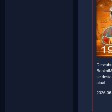
Descubra
BookofMy
se desta
atual.
2026-06