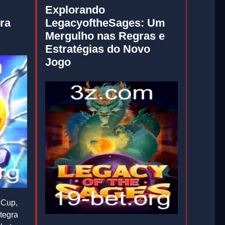
Explorando
ra
LegacyoftheSages: Um
Mergulho nas Regras e
Estratégias do Novo
Jogo
dCup,
tegra