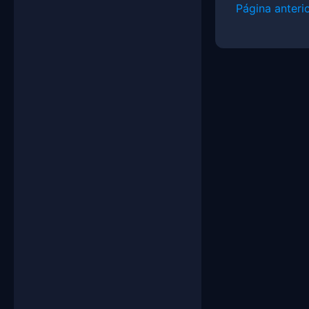
Página anteri