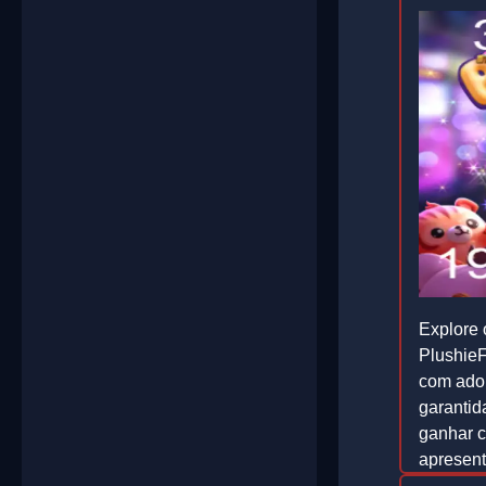
Explore 
PlushieF
com ador
garantid
ganhar c
apresent