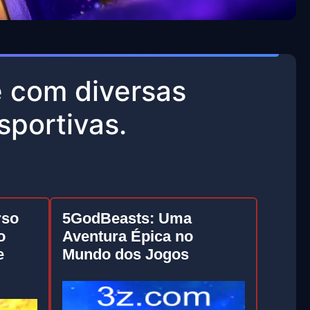
e com diversas
sportivas.
rso
5GodBeasts: Uma
o
Aventura Épica no
e
Mundo dos Jogos