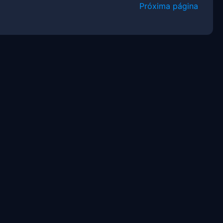
Próxima página