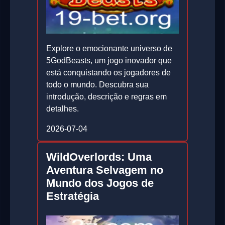
Explore o emocionante universo de
5GodBeasts, um jogo inovador que
está conquistando os jogadores de
todo o mundo. Descubra sua
introdução, descrição e regras em
detalhes.
2026-07-04
WildOverlords: Uma
Aventura Selvagem no
Mundo dos Jogos de
Estratégia