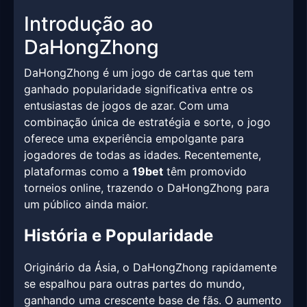
Introdução ao
DaHongZhong
DaHongZhong é um jogo de cartas que tem
ganhado popularidade significativa entre os
entusiastas de jogos de azar. Com uma
combinação única de estratégia e sorte, o jogo
oferece uma experiência empolgante para
jogadores de todas as idades. Recentemente,
plataformas como a
19bet
têm promovido
torneios online, trazendo o DaHongZhong para
um público ainda maior.
História e Popularidade
Originário da Ásia, o DaHongZhong rapidamente
se espalhou para outras partes do mundo,
ganhando uma crescente base de fãs. O aumento