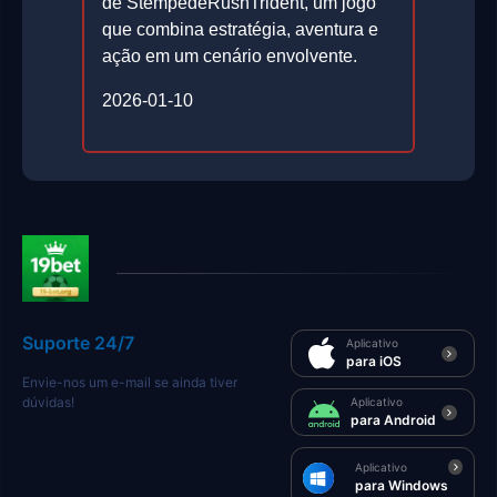
de StempedeRushTrident, um jogo
que combina estratégia, aventura e
ação em um cenário envolvente.
2026-01-10
Suporte 24/7
Aplicativo
para iOS
Envie-nos um e-mail se ainda tiver
dúvidas!
Aplicativo
para Android
Aplicativo
para Windows