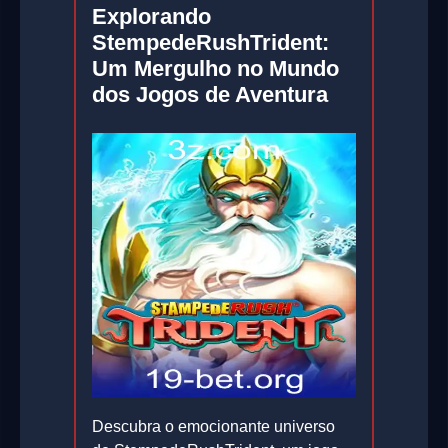
Explorando
StempedeRushTrident:
Um Mergulho no Mundo
dos Jogos de Aventura
Descubra o emocionante universo