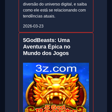
diversão do universo digital, e saiba
como ele está se relacionando com
tendências atuais.
2026-03-23
5GodBeasts: Uma
Aventura Épica no
Mundo dos Jogos