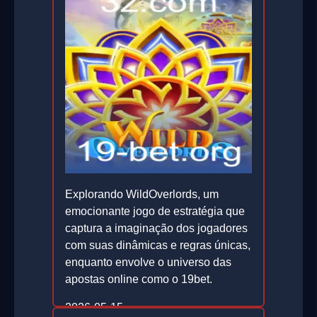
Explorando WildOverlords, um
emocionante jogo de estratégia que
captura a imaginação dos jogadores
com suas dinâmicas e regras únicas,
enquanto envolve o universo das
apostas online como o 19bet.
2026-05-15