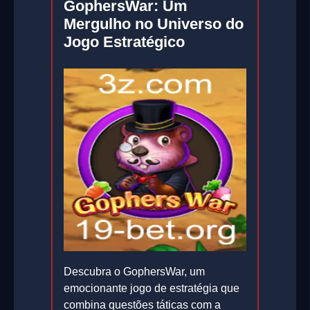
GophersWar: Um
Mergulho no Universo do
Jogo Estratégico
Descubra o GophersWar, um
emocionante jogo de estratégia que
combina questões táticas com a