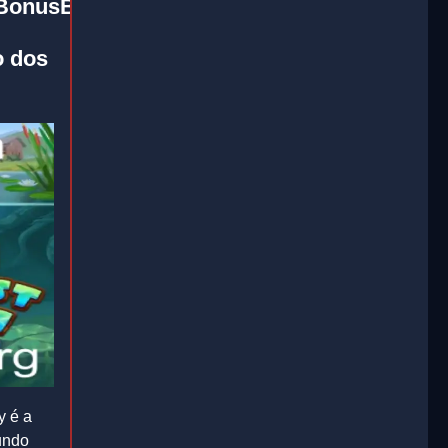
BonusBuy:
o dos
 é a
undo