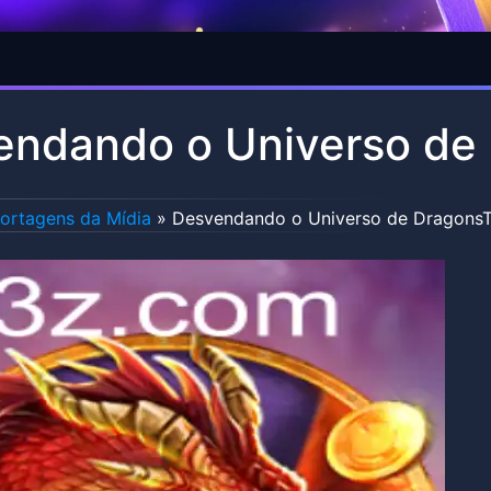
endando o Universo de
ortagens da Mídia
»
Desvendando o Universo de DragonsT