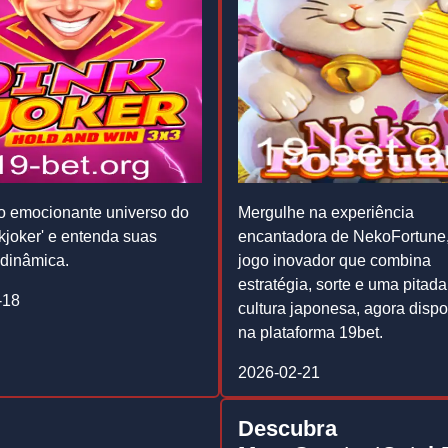
o emocionante universo do
Mergulhe na experiência
nkjoker' e entenda suas
encantadora de NekoFortune
 dinâmica.
jogo inovador que combina
estratégia, sorte e uma pitada
-18
cultura japonesa, agora dispo
na plataforma 19bet.
2026-02-21
Descubra