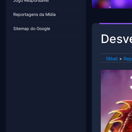
Jogo Responsável
Reportagens da Mídia
Sitemap do Google
Desv
19bet
»
Rep