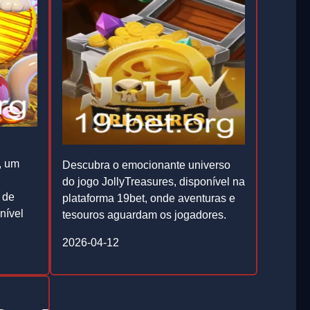
, um
Descubra o emocionante universo
do jogo JollyTreasures, disponível na
 de
plataforma 19bet, onde aventuras e
nível
tesouros aguardam os jogadores.
2026-04-12