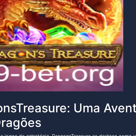
onsTreasure: Uma Avent
Dragões