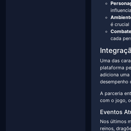
Persona
influenci
Ambient
é crucial
Combate
cada per
Integraç
Uma das carac
plataforma pe
adiciona uma
desempenho d
A parceria en
com o jogo, o
Eventos At
Nos últimos m
reinos, dragõ