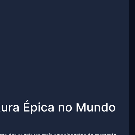
ura Épica no Mundo