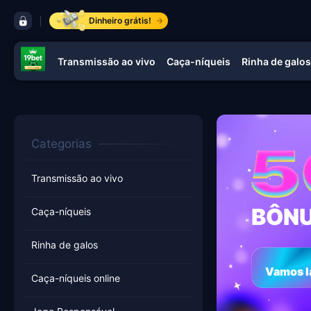
barra de controle 19bet
Dinheiro grátis!
Transmissão ao vivo
Caça-níqueis
Rinha de galos
navegação 19bet
Categorias
Transmissão ao vivo
BÔNU
Caça-níqueis
Rinha de galos
Vamos l
Caça-níqueis online