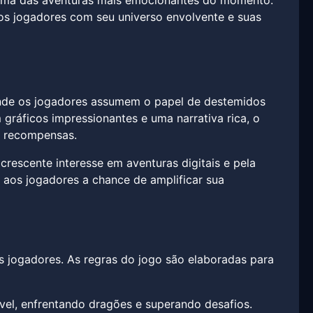
 uma das aventuras mais emocionantes do momento.
os jogadores com seu universo envolvente e suas
onde os jogadores assumem o papel de destemidos
ráficos impressionantes e uma narrativa rica, o
e recompensas.
rescente interesse em aventuras digitais e pela
 aos jogadores a chance de amplificar sua
s jogadores. As regras do jogo são elaboradas para
vel, enfrentando dragões e superando desafios.