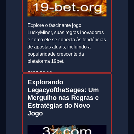
Explore o fascinante jogo
LuckyMiner, suas regras inovadoras
e como ele se conecta às tendências
de apostas atuais, incluindo a
popularidade crescente da
plataforma 19bet.
2026-05-19
Explorando
LegacyoftheSages: Um
Mergulho nas Regras e
Estratégias do Novo
Jogo