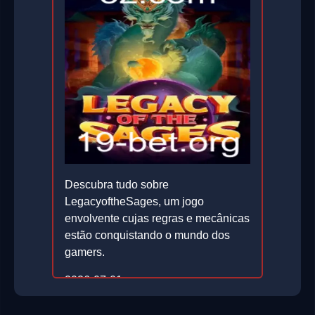
Descubra tudo sobre
LegacyoftheSages, um jogo
envolvente cujas regras e mecânicas
estão conquistando o mundo dos
gamers.
2026-07-01