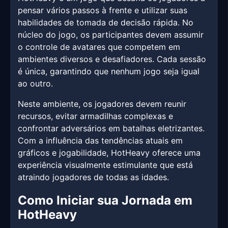
pensar vários passos à frente e utilizar suas
habilidades de tomada de decisão rápida. No
núcleo do jogo, os participantes devem assumir
o controle de avatares que competem em
ambientes diversos e desafiadores. Cada sessão
é única, garantindo que nenhum jogo seja igual
ao outro.
Neste ambiente, os jogadores devem reunir
recursos, evitar armadilhas complexas e
confrontar adversários em batalhas eletrizantes.
Com a influência das tendências atuais em
gráficos e jogabilidade, HotHeavy oferece uma
experiência visualmente estimulante que está
atraindo jogadores de todas as idades.
Como Iniciar sua Jornada em
HotHeavy