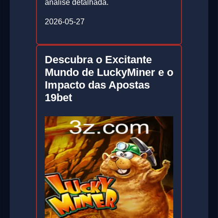
análise detalhada.
2026-05-27
Descubra o Excitante
Mundo de LuckyMiner e o
Impacto das Apostas
19bet