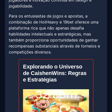
jogadores e inovação contínua em design e
jogabilidade.
Para os entusiastas de jogos e apostas, a
combinação de HotHeavy e 19bet oferece uma
plataforma rica que não apenas desafia
habilidades intelectuais e estratégicas, mas
também proporciona oportunidades de ganhar
recompensas substanciais através de torneios e
competições diversos.
Explorando o Universo
de CaishenWins: Regras
e Estratégias