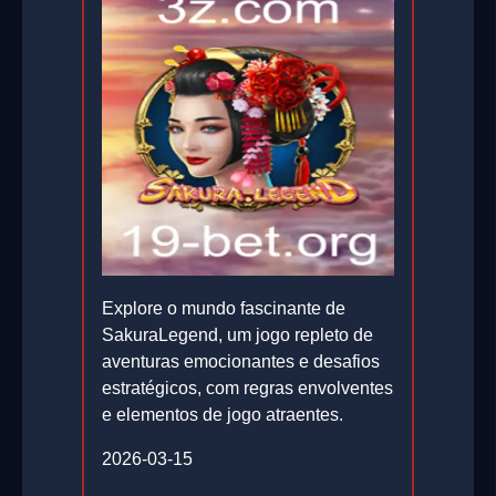
Explore o mundo fascinante de
SakuraLegend, um jogo repleto de
aventuras emocionantes e desafios
estratégicos, com regras envolventes
e elementos de jogo atraentes.
2026-03-15