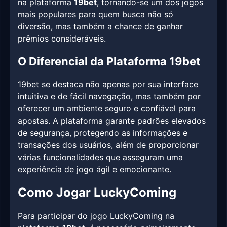
na plataforma
19bet
, tornando-se um dos jogos
mais populares para quem busca não só
diversão, mas também a chance de ganhar
prêmios consideráveis.
O Diferencial da Plataforma 19bet
19bet se destaca não apenas por sua interface
intuitiva e de fácil navegação, mas também por
oferecer um ambiente seguro e confiável para
apostas. A plataforma garante padrões elevados
de segurança, protegendo as informações e
transações dos usuários, além de proporcionar
várias funcionalidades que asseguram uma
experiência de jogo ágil e emocionante.
Como Jogar LuckyComing
Para participar do jogo LuckyComing na