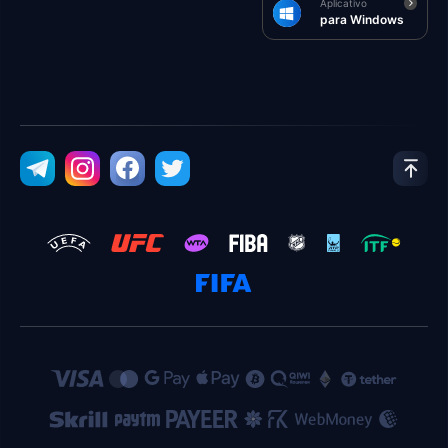
Aplicativo
para Windows