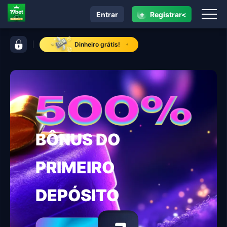
+
Entrar
Registrar<
navegação 19bet
barra de controle 19bet
Dinheiro grátis!
BÔNUS DO
PRIMEIRO
DEPÓSITO