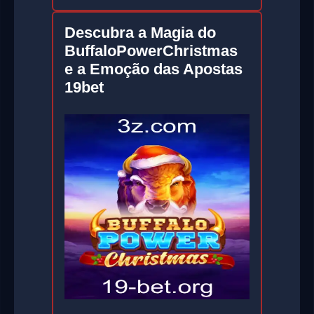
Descubra a Magia do
BuffaloPowerChristmas
e a Emoção das Apostas
19bet