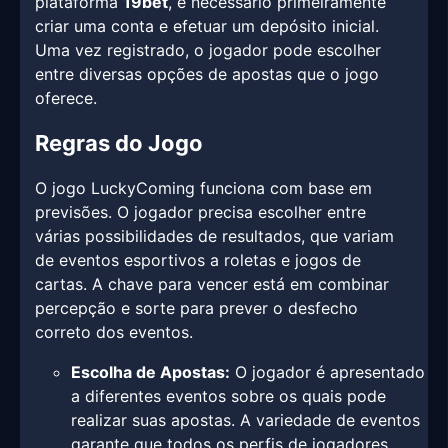
plataforma
19bet
, é necessário primeiramente
criar uma conta e efetuar um depósito inicial.
Uma vez registrado, o jogador pode escolher
entre diversas opções de apostas que o jogo
oferece.
Regras do Jogo
O jogo LuckyComing funciona com base em
previsões. O jogador precisa escolher entre
várias possibilidades de resultados, que variam
de eventos esportivos a roletas e jogos de
cartas. A chave para vencer está em combinar
percepção e sorte para prever o desfecho
correto dos eventos.
Escolha de Apostas:
O jogador é apresentado
a diferentes eventos sobre os quais pode
realizar suas apostas. A variedade de eventos
garante que todos os perfis de jogadores