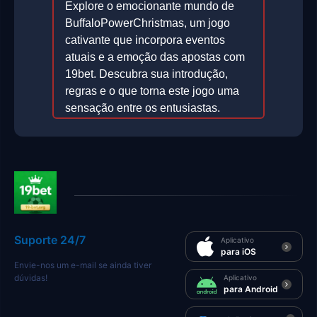
Explore o emocionante mundo de
BuffaloPowerChristmas, um jogo
cativante que incorpora eventos
atuais e a emoção das apostas com
19bet. Descubra sua introdução,
regras e o que torna este jogo uma
sensação entre os entusiastas.
2026-03-12
Suporte 24/7
Aplicativo
para iOS
Envie-nos um e-mail se ainda tiver
dúvidas!
Aplicativo
para Android