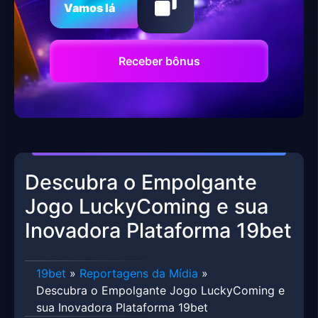
Vamos lá
Receber bônus
Descubra o Empolgante
Jogo LuckyComing e sua
Inovadora Plataforma 19bet
19bet
»
Reportagens da Mídia
»
Descubra o Empolgante Jogo LuckyComing e
sua Inovadora Plataforma 19bet