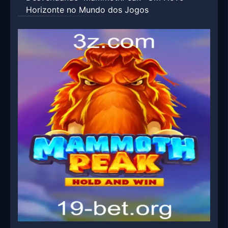
Horizonte no Mundo dos Jogos