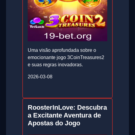
Uma visão aprofundada sobre o
emocionante jogo 3CoinTreasures2
e suas regras inovadoras.
2026-03-08
RoosterInLove: Descubra
a Excitante Aventura de
Apostas do Jogo