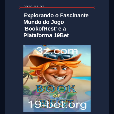
2026-04-02
Explorando o Fascinante
Mundo do Jogo
'BookofRest' e a
Plataforma 19Bet