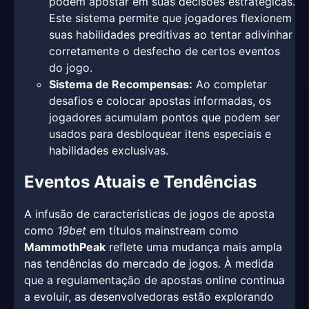
podem apostar em suas decisões estratégicas.
Este sistema permite que jogadores flexionem
suas habilidades preditivas ao tentar adivinhar
corretamente o desfecho de certos eventos
do jogo.
Sistema de Recompensas:
Ao completar
desafios e colocar apostas informadas, os
jogadores acumulam pontos que podem ser
usados para desbloquear itens especiais e
habilidades exclusivas.
Eventos Atuais e Tendências
A infusão de características de jogos de aposta
como
19bet
em títulos mainstream como
MammothPeak
reflete uma mudança mais ampla
nas tendências do mercado de jogos. À medida
que a regulamentação de apostas online continua
a evoluir, as desenvolvedoras estão explorando