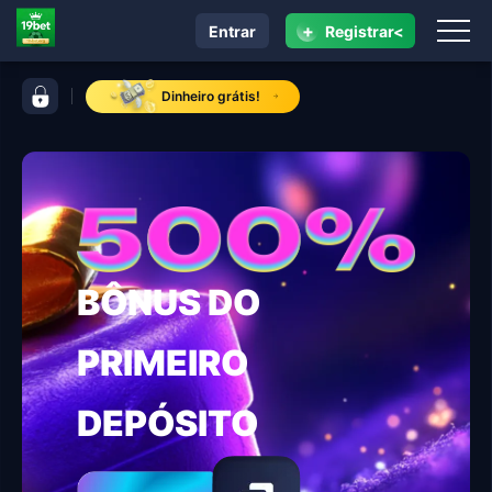
+
Entrar
Registrar<
navegação 19bet
barra de controle 19bet
Dinheiro grátis!
BÔNUS DO
PRIMEIRO
DEPÓSITO