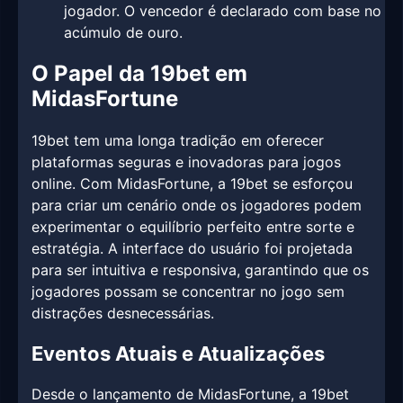
jogador. O vencedor é declarado com base no
acúmulo de ouro.
O Papel da 19bet em
MidasFortune
19bet tem uma longa tradição em oferecer
plataformas seguras e inovadoras para jogos
online. Com MidasFortune, a 19bet se esforçou
para criar um cenário onde os jogadores podem
experimentar o equilíbrio perfeito entre sorte e
estratégia. A interface do usuário foi projetada
para ser intuitiva e responsiva, garantindo que os
jogadores possam se concentrar no jogo sem
distrações desnecessárias.
Eventos Atuais e Atualizações
Desde o lançamento de MidasFortune, a 19bet