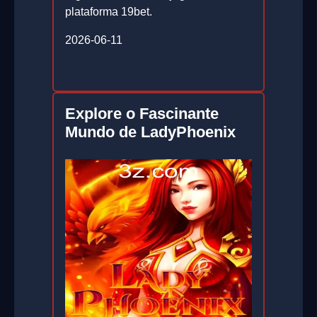
plataforma 19bet.
2026-06-11
Explore o Fascinante
Mundo de LadyPhoenix