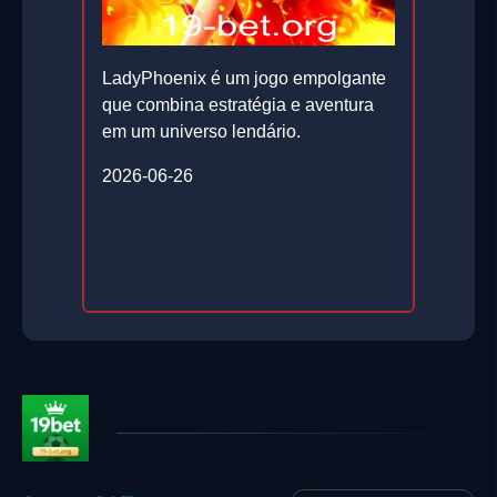
LadyPhoenix é um jogo empolgante
que combina estratégia e aventura
em um universo lendário.
2026-06-26