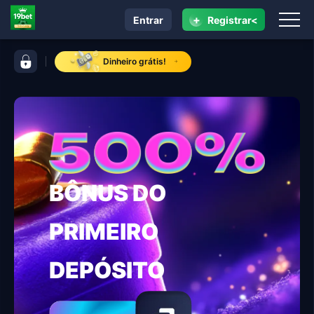
+
Entrar
Registrar<
navegação 19bet
barra de controle 19bet
Dinheiro grátis!
BÔNUS DO
PRIMEIRO
DEPÓSITO