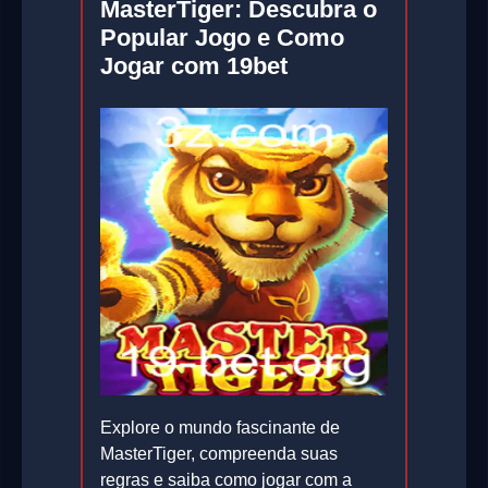
MasterTiger: Descubra o
Popular Jogo e Como
Jogar com 19bet
Explore o mundo fascinante de
MasterTiger, compreenda suas
regras e saiba como jogar com a