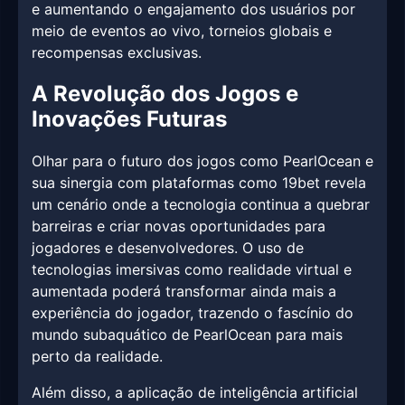
e aumentando o engajamento dos usuários por
meio de eventos ao vivo, torneios globais e
recompensas exclusivas.
A Revolução dos Jogos e
Inovações Futuras
Olhar para o futuro dos jogos como PearlOcean e
sua sinergia com plataformas como 19bet revela
um cenário onde a tecnologia continua a quebrar
barreiras e criar novas oportunidades para
jogadores e desenvolvedores. O uso de
tecnologias imersivas como realidade virtual e
aumentada poderá transformar ainda mais a
experiência do jogador, trazendo o fascínio do
mundo subaquático de PearlOcean para mais
perto da realidade.
Além disso, a aplicação de inteligência artificial