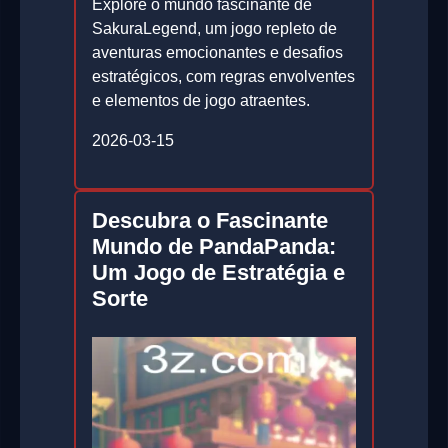
Explore o mundo fascinante de
SakuraLegend, um jogo repleto de
aventuras emocionantes e desafios
estratégicos, com regras envolventes
e elementos de jogo atraentes.
2026-03-15
Descubra o Fascinante
Mundo de PandaPanda:
Um Jogo de Estratégia e
Sorte