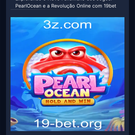
PearlOcean e a Revolução Online com 19bet