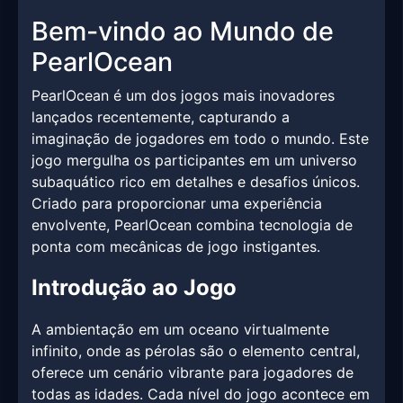
Bem-vindo ao Mundo de
PearlOcean
PearlOcean é um dos jogos mais inovadores
lançados recentemente, capturando a
imaginação de jogadores em todo o mundo. Este
jogo mergulha os participantes em um universo
subaquático rico em detalhes e desafios únicos.
Criado para proporcionar uma experiência
envolvente, PearlOcean combina tecnologia de
ponta com mecânicas de jogo instigantes.
Introdução ao Jogo
A ambientação em um oceano virtualmente
infinito, onde as pérolas são o elemento central,
oferece um cenário vibrante para jogadores de
todas as idades. Cada nível do jogo acontece em