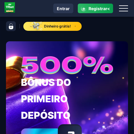
+
Entrar
Registrar<
navegação 19bet
barra de controle 19bet
Dinheiro grátis!
BÔNUS DO
PRIMEIRO
DEPÓSITO