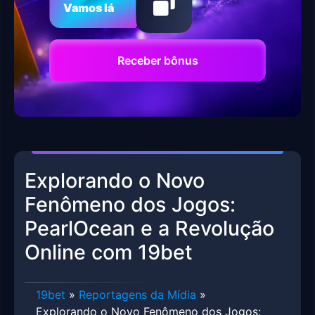
Vamos lá
Receber bônus
Explorando o Novo
Fenômeno dos Jogos:
PearlOcean e a Revolução
Online com 19bet
19bet
»
Reportagens da Mídia
»
Explorando o Novo Fenômeno dos Jogos: