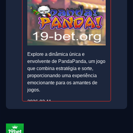
Explore a dinâmica única e
envolvente de PandaPanda, um jogo
que combina estratégia e sorte,
proporcionando uma experiência
emocionante para os amantes de
jogos.
2026-03-11