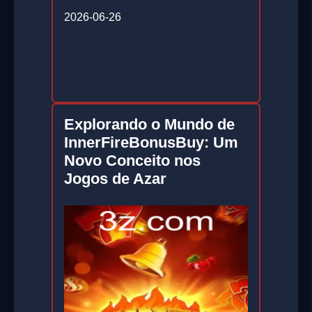
2026-06-26
Explorando o Mundo de
InnerFireBonusBuy: Um
Novo Conceito nos
Jogos de Azar