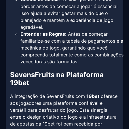
perder antes de começar a jogar é essencial.
Isso ajuda a evitar gastar mais do que o
planejado e mantém a experiência de jogo
agradável.
Entender as Regras:
Antes de começar,
familiarize-se com a tabela de pagamentos e a
mecânica do jogo, garantindo que você
compreenda totalmente como as combinações
vencedoras são formadas.
SevensFruits na Plataforma
19bet
A integração de SevensFruits com
19bet
oferece
aos jogadores uma plataforma confiável e
versátil para desfrutar do jogo. Esta sinergia
entre o design criativo do jogo e a infraestrutura
de apostas da 19bet foi bem recebida por