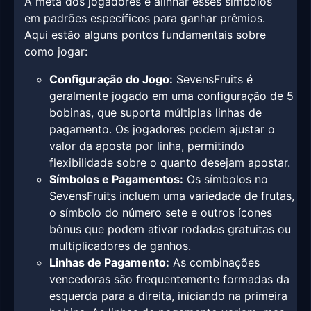
A meta dos jogadores é alinhar esses símbolos
em padrões específicos para ganhar prêmios.
Aqui estão alguns pontos fundamentais sobre
como jogar:
Configuração do Jogo:
SevensFruits é
geralmente jogado em uma configuração de 5
bobinas, que suporta múltiplas linhas de
pagamento. Os jogadores podem ajustar o
valor da aposta por linha, permitindo
flexibilidade sobre o quanto desejam apostar.
Símbolos e Pagamentos:
Os símbolos no
SevensFruits incluem uma variedade de frutas,
o símbolo do número sete e outros ícones
bônus que podem ativar rodadas gratuitas ou
multiplicadores de ganhos.
Linhas de Pagamento:
As combinações
vencedoras são frequentemente formadas da
esquerda para a direita, iniciando na primeira