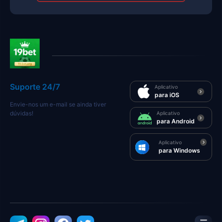
2026-03-12
Suporte 24/7
Aplicativo
para iOS
Envie-nos um e-mail se ainda tiver
dúvidas!
Aplicativo
para Android
Aplicativo
para Windows