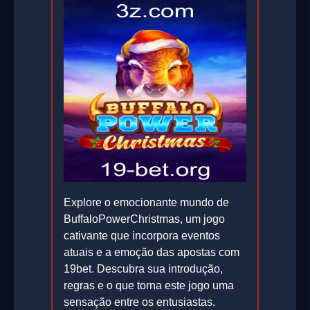
Explore o emocionante mundo de
BuffaloPowerChristmas, um jogo
cativante que incorpora eventos
atuais e a emoção das apostas com
19bet. Descubra sua introdução,
regras e o que torna este jogo uma
sensação entre os entusiastas.