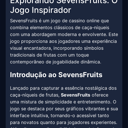
Explorando SevensFruits: O
Jogo Inspirador
SevensFruits é um jogo de cassino online que
combina elementos clássicos de caça-níqueis
com uma abordagem moderna e envolvente. Este
jogo proporciona aos jogadores uma experiência
visual encantadora, incorporando símbolos
tradicionais de frutas com um toque
contemporâneo de jogabilidade dinâmica.
Introdução ao SevensFruits
Lançado para capturar a essência nostálgica dos
caça-níqueis de frutas,
SevensFruits
oferece
uma mistura de simplicidade e entretenimento. O
jogo se destaca por seus gráficos vibrantes e sua
interface intuitiva, tornando-o acessível tanto
para novatos quanto para jogadores experientes.