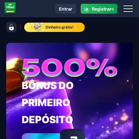
+
Entrar
Registrar<
navegação 19bet
barra de controle 19bet
Dinheiro grátis!
BÔNUS DO
PRIMEIRO
DEPÓSITO