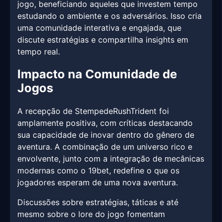
jogo, beneficiando aqueles que investem tempo
estudando o ambiente e os adversários. Isso cria
uma comunidade interativa e engajada, que
discute estratégias e compartilha insights em
tempo real.
Impacto na Comunidade de
Jogos
A recepção de StempedeRushTrident foi
amplamente positiva, com críticas destacando
sua capacidade de inovar dentro do gênero de
aventura. A combinação de um universo rico e
envolvente, junto com a integração de mecânicas
modernas como o 19bet, redefine o que os
jogadores esperam de uma nova aventura.
Discussões sobre estratégias, táticas e até
mesmo sobre o lore do jogo fomentam