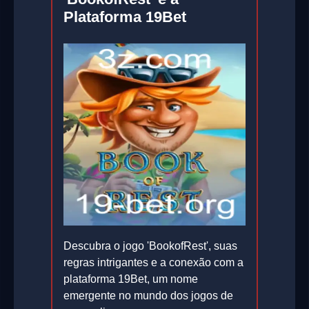
Plataforma 19Bet
Descubra o jogo 'BookofRest', suas
regras intrigantes e a conexão com a
plataforma 19Bet, um nome
emergente no mundo dos jogos de