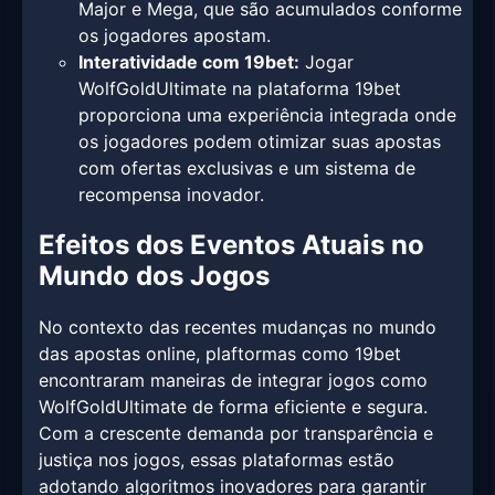
Major e Mega, que são acumulados conforme
os jogadores apostam.
Interatividade com 19bet:
Jogar
WolfGoldUltimate na plataforma 19bet
proporciona uma experiência integrada onde
os jogadores podem otimizar suas apostas
com ofertas exclusivas e um sistema de
recompensa inovador.
Efeitos dos Eventos Atuais no
Mundo dos Jogos
No contexto das recentes mudanças no mundo
das apostas online, plaftormas como 19bet
encontraram maneiras de integrar jogos como
WolfGoldUltimate de forma eficiente e segura.
Com a crescente demanda por transparência e
justiça nos jogos, essas plataformas estão
adotando algoritmos inovadores para garantir