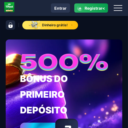
+
Entrar
Registrar<
navegação 19bet
barra de controle 19bet
Dinheiro grátis!
BÔNUS DO
PRIMEIRO
DEPÓSITO