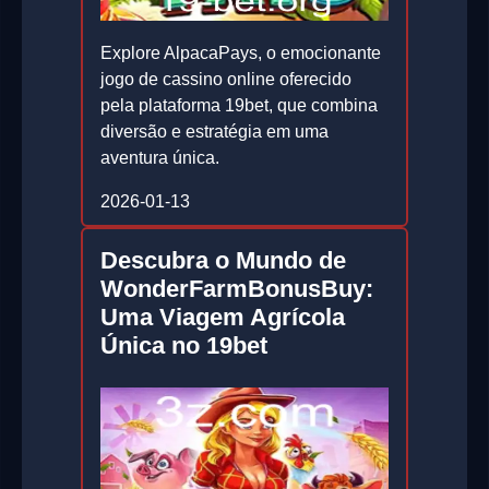
Explore AlpacaPays, o emocionante
jogo de cassino online oferecido
pela plataforma 19bet, que combina
diversão e estratégia em uma
aventura única.
2026-01-13
Descubra o Mundo de
WonderFarmBonusBuy:
Uma Viagem Agrícola
Única no 19bet