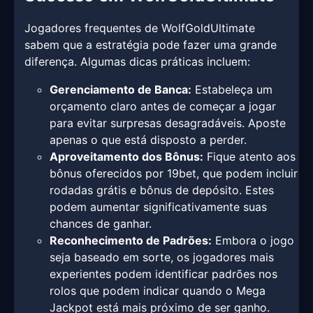
Jogadores frequentes de WolfGoldUltimate
sabem que a estratégia pode fazer uma grande
diferença. Algumas dicas práticas incluem:
Gerenciamento de Banca:
Estabeleça um
orçamento claro antes de começar a jogar
para evitar surpresas desagradáveis. Aposte
apenas o que está disposto a perder.
Aproveitamento dos Bônus:
Fique atento aos
bônus oferecidos por 19bet, que podem incluir
rodadas grátis e bônus de depósito. Estes
podem aumentar significativamente suas
chances de ganhar.
Reconhecimento de Padrões:
Embora o jogo
seja baseado em sorte, os jogadores mais
experientes podem identificar padrões nos
rolos que podem indicar quando o Mega
Jackpot está mais próximo de ser ganho.