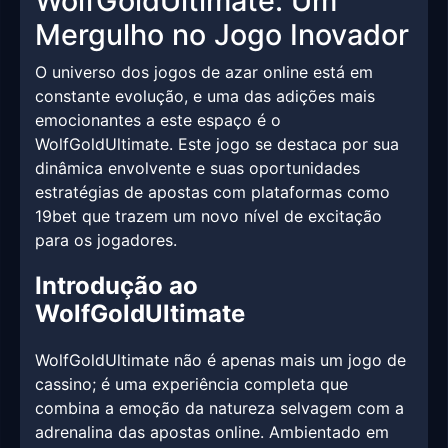
WolfGoldUltimate: Um
Mergulho no Jogo Inovador
O universo dos jogos de azar online está em
constante evolução, e uma das adições mais
emocionantes a este espaço é o
WolfGoldUltimate. Este jogo se destaca por sua
dinâmica envolvente e suas oportunidades
estratégias de apostas com plataformas como
19bet que trazem um novo nível de excitação
para os jogadores.
Introdução ao
WolfGoldUltimate
WolfGoldUltimate não é apenas mais um jogo de
cassino; é uma experiência completa que
combina a emoção da natureza selvagem com a
adrenalina das apostas online. Ambientado em