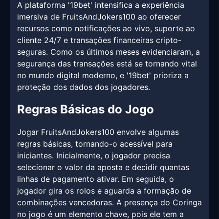
A plataforma '19bet' intensifica a experiência
imersiva de FruitsAndJokers100 ao oferecer
recursos como notificações ao vivo, suporte ao
cliente 24/7 e transações financeiras cripto-
seguras. Como os últimos meses evidenciaram, a
segurança das transações está se tornando vital
no mundo digital moderno, e '19bet' prioriza a
proteção dos dados dos jogadores.
Regras Básicas do Jogo
Jogar FruitsAndJokers100 envolve algumas
regras básicas, tornando-o acessível para
iniciantes. Inicialmente, o jogador precisa
selecionar o valor da aposta e decidir quantas
linhas de pagamento ativar. Em seguida, o
jogador gira os rolos e aguarda a formação de
combinações vencedoras. A presença do Coringa
no jogo é um elemento chave, pois ele tem a