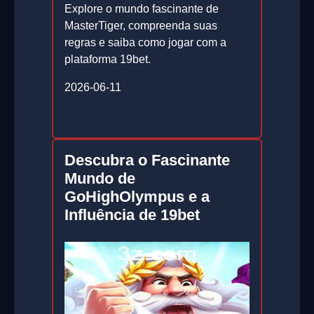
Explore o mundo fascinante de
MasterTiger, compreenda suas
regras e saiba como jogar com a
plataforma 19bet.
2026-06-11
Descubra o Fascinante
Mundo de
GoHighOlympus e a
Influência de 19bet