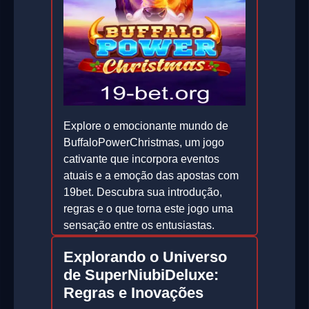
Explore o emocionante mundo de
BuffaloPowerChristmas, um jogo
cativante que incorpora eventos
atuais e a emoção das apostas com
19bet. Descubra sua introdução,
regras e o que torna este jogo uma
sensação entre os entusiastas.
2026-03-12
Explorando o Universo
de SuperNiubiDeluxe:
Regras e Inovações