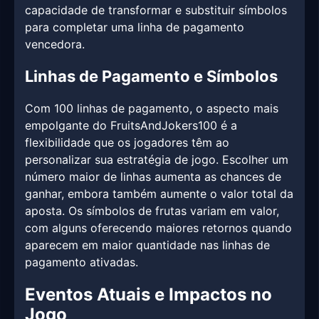
capacidade de transformar e substituir símbolos
para completar uma linha de pagamento
vencedora.
Linhas de Pagamento e Símbolos
Com 100 linhas de pagamento, o aspecto mais
empolgante do FruitsAndJokers100 é a
flexibilidade que os jogadores têm ao
personalizar sua estratégia de jogo. Escolher um
número maior de linhas aumenta as chances de
ganhar, embora também aumente o valor total da
aposta. Os símbolos de frutas variam em valor,
com alguns oferecendo maiores retornos quando
aparecem em maior quantidade nas linhas de
pagamento ativadas.
Eventos Atuais e Impactos no
Jogo