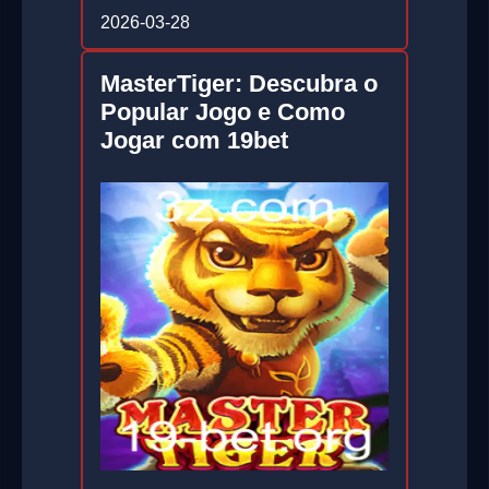
2026-03-28
MasterTiger: Descubra o
Popular Jogo e Como
Jogar com 19bet