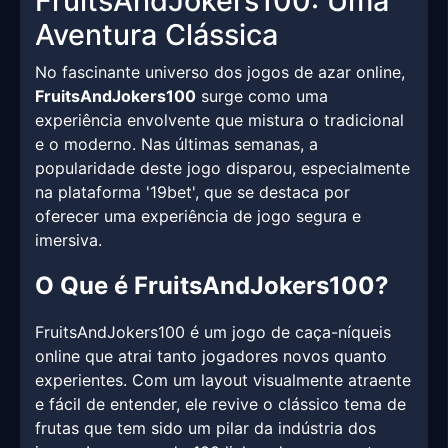
FruitsAndJokers100: Uma
Aventura Clássica
No fascinante universo dos jogos de azar online,
FruitsAndJokers100
surge como uma
experiência envolvente que mistura o tradicional
e o moderno. Nas últimas semanas, a
popularidade deste jogo disparou, especialmente
na plataforma '19bet', que se destaca por
oferecer uma experiência de jogo segura e
imersiva.
O Que é FruitsAndJokers100?
FruitsAndJokers100 é um jogo de caça-níqueis
online que atrai tanto jogadores novos quanto
experientes. Com um layout visualmente atraente
e fácil de entender, ele revive o clássico tema de
frutas que tem sido um pilar da indústria dos