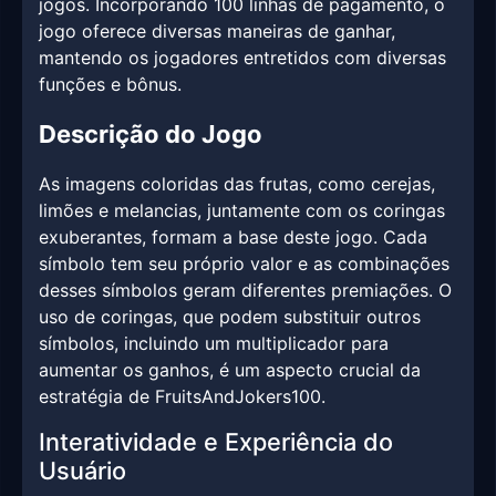
jogos. Incorporando 100 linhas de pagamento, o
jogo oferece diversas maneiras de ganhar,
mantendo os jogadores entretidos com diversas
funções e bônus.
Descrição do Jogo
As imagens coloridas das frutas, como cerejas,
limões e melancias, juntamente com os coringas
exuberantes, formam a base deste jogo. Cada
símbolo tem seu próprio valor e as combinações
desses símbolos geram diferentes premiações. O
uso de coringas, que podem substituir outros
símbolos, incluindo um multiplicador para
aumentar os ganhos, é um aspecto crucial da
estratégia de FruitsAndJokers100.
Interatividade e Experiência do
Usuário