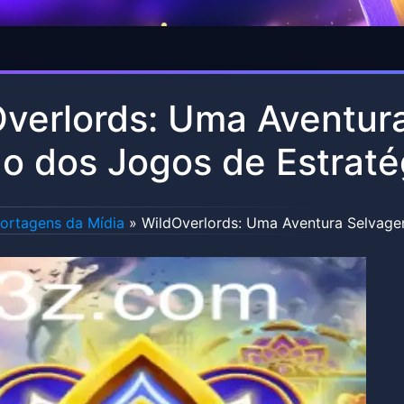
verlords: Uma Aventur
 dos Jogos de Estraté
ortagens da Mídia
»
WildOverlords: Uma Aventura Selvage