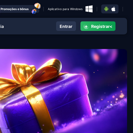
Promoções e bônus
Aplicativo para Windows
+
ia
Entrar
Registrar<