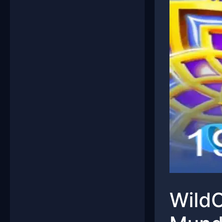
WildO