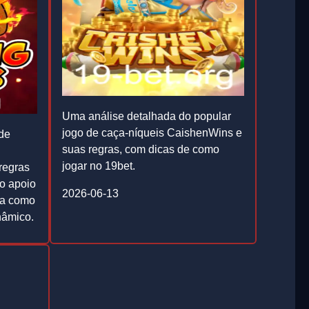
Uma análise detalhada do popular
jogo de caça-níqueis CaishenWins e
 de
suas regras, com dicas de como
jogar no 19bet.
regras
 o apoio
2026-06-13
ra como
nâmico.