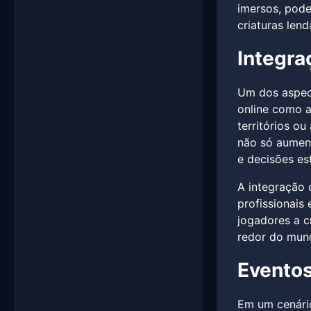
imersos, pode
criaturas len
Integra
Um dos aspect
online como a
territórios o
não só aumen
e decisões es
A integração 
profissionais
jogadores a c
redor do mun
Eventos
Em um cenário