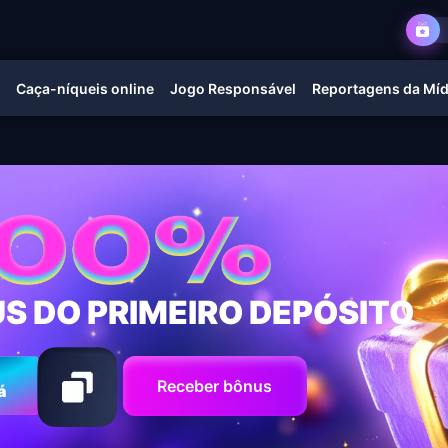
Caça-níqueis online
Jogo Responsável
Reportagens da Míd
S DO PRIMEIRO DEPÓSITO
Receber bônus
á