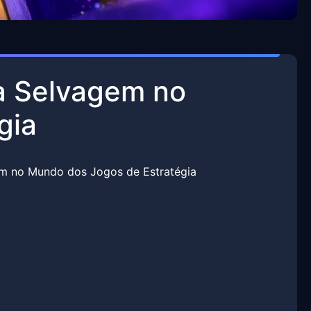
a Selvagem no
gia
m no Mundo dos Jogos de Estratégia