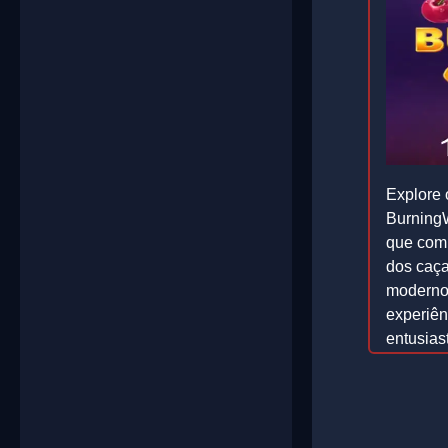
Explore 
Burning
que comb
dos caça
moderno
experiên
entusias
2026-05