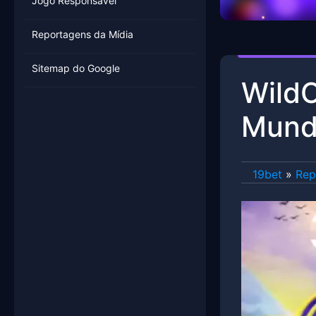
Jogo Responsável
Reportagens da Mídia
Sitemap do Google
WildO
Mundo
19bet
»
Rep