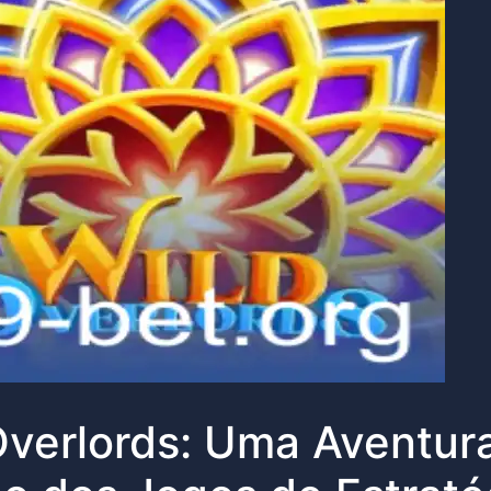
verlords: Uma Aventur