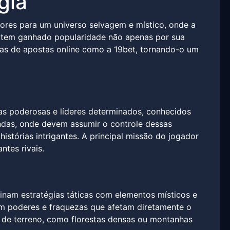
gia
dores para um universo selvagem e místico, onde a
ulo tem ganhado popularidade não apenas por sua
as de apostas online como a 19bet, tornando-o um
as poderosas e líderes determinados, conhecidos
ndas, onde devem assumir o controle dessas
istórias intrigantes. A principal missão do jogador
ntes rivais.
inam estratégias táticas com elementos místicos e
em poderes e fraquezas que afetam diretamente o
s de terreno, como florestas densas ou montanhas