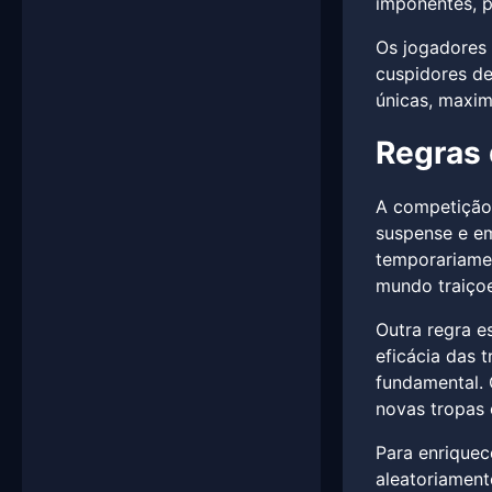
imponentes, p
Os jogadores 
cuspidores de
únicas, maxim
Regras
A competição
suspense e em
temporariamen
mundo traiçoe
Outra regra e
eficácia das 
fundamental. 
novas tropas 
Para enriquec
aleatoriament