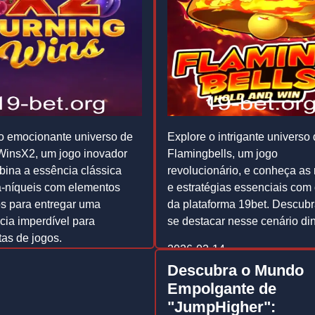
o emocionante universo de
Explore o intrigante universo
WinsX2, um jogo inovador
Flamingbells, um jogo
ina a essência clássica
revolucionário, e conheça as 
-níqueis com elementos
e estratégias essenciais com
s para entregar uma
da plataforma 19bet. Descub
cia imperdível para
se destacar nesse cenário di
tas de jogos.
2026-02-14
-05
Descubra o Mundo
Empolgante de
"JumpHigher":