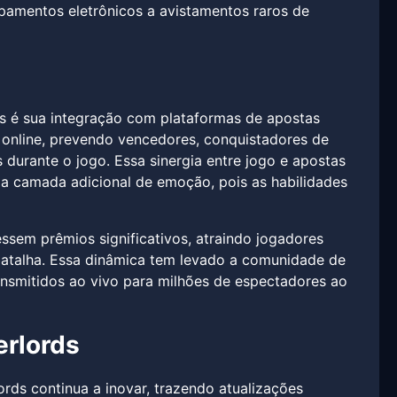
amentos eletrônicos a avistamentos raros de
s é sua integração com plataformas de apostas
 online, prevendo vencedores, conquistadores de
 durante o jogo. Essa sinergia entre jogo e apostas
 camada adicional de emoção, pois as habilidades
ssem prêmios significativos, atraindo jogadores
atalha. Essa dinâmica tem levado a comunidade de
nsmitidos ao vivo para milhões de espectadores ao
erlords
rds continua a inovar, trazendo atualizações