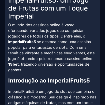
ImperialFruits5: Um Jogo
de Frutas com um Toque
Imperial
O mundo dos cassinos online é vasto,
oferecendo variados jogos que conquistam
jogadores de todos os tipos. Dentre eles, o
ImperialFruits5
se destaca como uma escolha
popular para entusiastas de slots. Com uma
temática vibrante e mecânicas envolventes, este
jogo é oferecido pelo renomado cassino online
19bet
, trazendo diversão e oportunidades de
ganhos.
Introdução ao ImperialFruits5
ImperialFruits5 é um jogo de slot que combina o
clássico e o moderno. Seu design é inspirado nas
antigas máquinas de frutas, mas com um toque