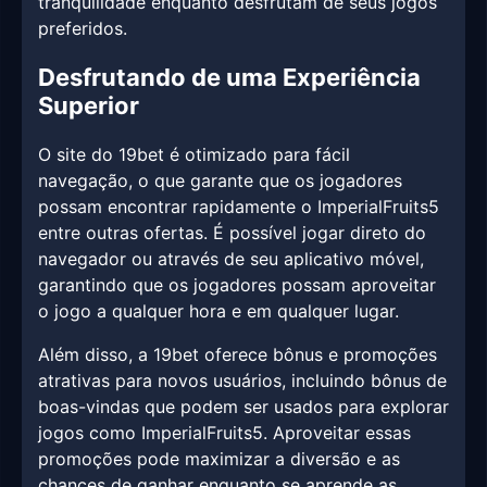
tranquilidade enquanto desfrutam de seus jogos
preferidos.
Desfrutando de uma Experiência
Superior
O site do 19bet é otimizado para fácil
navegação, o que garante que os jogadores
possam encontrar rapidamente o ImperialFruits5
entre outras ofertas. É possível jogar direto do
navegador ou através de seu aplicativo móvel,
garantindo que os jogadores possam aproveitar
o jogo a qualquer hora e em qualquer lugar.
Além disso, a 19bet oferece bônus e promoções
atrativas para novos usuários, incluindo bônus de
boas-vindas que podem ser usados para explorar
jogos como ImperialFruits5. Aproveitar essas
promoções pode maximizar a diversão e as
chances de ganhar enquanto se aprende as