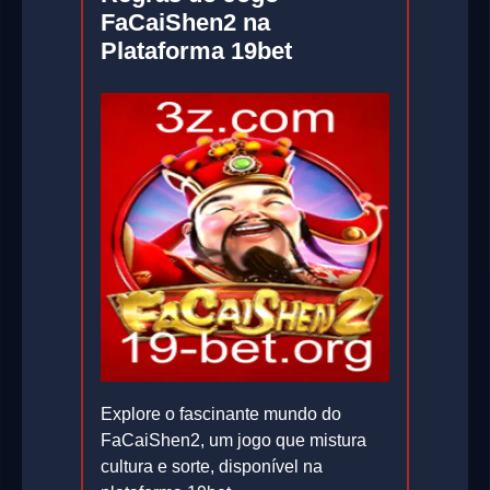
FaCaiShen2 na
Plataforma 19bet
Explore o fascinante mundo do
FaCaiShen2, um jogo que mistura
cultura e sorte, disponível na