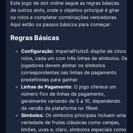
Este jogo de slot online segue as regras básicas
de outros slots, onde o objetivo principal é girar
os rolos e completar combinações vencedoras.
Aqui estão os passos básicos para começar:
Regras Básicas
Configuração:
ImperialFruits5 dispõe de cinco
rolos, cada um com três linhas de símbolos. Os
jogadores devem alinhar os símbolos
correspondentes nas linhas de pagamento
predefinidas para ganhar.
Linhas de Pagamento:
O jogo oferece um
número fixo de linhas de pagamento,
geralmente variando de 5 a 10, dependendo
da versão da plataforma no 19bet.
Símbolos:
Os símbolos principais incluem uma
variedade de frutas clássicas como cerejas,
limões, uvas e, claro, símbolos especiais como