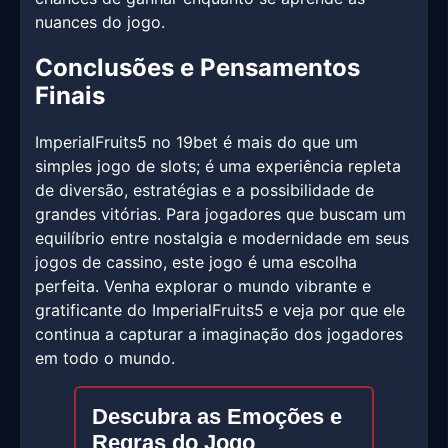
nuances do jogo.
Conclusões e Pensamentos
Finais
ImperialFruits5 no 19bet é mais do que um
simples jogo de slots; é uma experiência repleta
de diversão, estratégias e a possibilidade de
grandes vitórias. Para jogadores que buscam um
equilíbrio entre nostalgia e modernidade em seus
jogos de cassino, este jogo é uma escolha
perfeita. Venha explorar o mundo vibrante e
gratificante do ImperialFruits5 e veja por que ele
continua a capturar a imaginação dos jogadores
em todo o mundo.
Descubra as Emoções e
Regras do Jogo