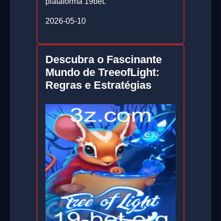
plataforma 19bet.
2026-05-10
Descubra o Fascinante
Mundo de TreeofLight:
Regras e Estratégias