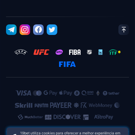
19bet utiliza cookies para oferecer a melhor experiência em