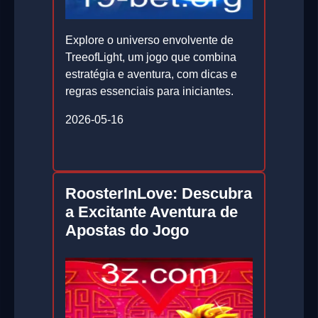
Explore o universo envolvente de
TreeofLight, um jogo que combina
estratégia e aventura, com dicas e
regras essenciais para iniciantes.
2026-05-16
RoosterInLove: Descubra
a Excitante Aventura de
Apostas do Jogo