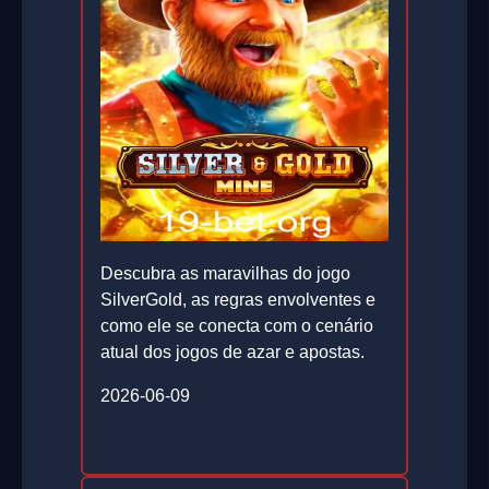
Descubra as maravilhas do jogo
SilverGold, as regras envolventes e
como ele se conecta com o cenário
atual dos jogos de azar e apostas.
2026-06-09