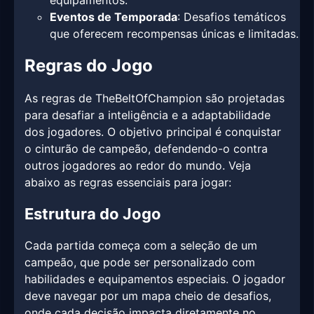
equipamentos.
Eventos de Temporada
: Desafios temáticos
que oferecem recompensas únicas e limitadas.
Regras do Jogo
As regras de TheBeltOfChampion são projetadas
para desafiar a inteligência e a adaptabilidade
dos jogadores. O objetivo principal é conquistar
o cinturão de campeão, defendendo-o contra
outros jogadores ao redor do mundo. Veja
abaixo as regras essenciais para jogar:
Estrutura do Jogo
Cada partida começa com a seleção de um
campeão, que pode ser personalizado com
habilidades e equipamentos especiais. O jogador
deve navegar por um mapa cheio de desafios,
onde cada decisão impacta diretamente no