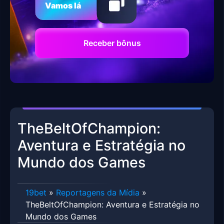
Vamos lá
Receber bônus
TheBeltOfChampion:
Aventura e Estratégia no
Mundo dos Games
19bet
»
Reportagens da Mídia
»
TheBeltOfChampion: Aventura e Estratégia no
Mundo dos Games