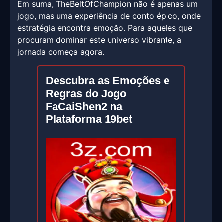
Em suma, TheBeltOfChampion não é apenas um
jogo, mas uma experiência de conto épico, onde
estratégia encontra emoção. Para aqueles que
procuram dominar este universo vibrante, a
jornada começa agora.
Descubra as Emoções e
Regras do Jogo
FaCaiShen2 na
Plataforma 19bet