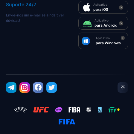
Suporte 24/7
Aplicativo
para iOS
Envie-nos um e-mail se ainda tiver
dúvidas!
Aplicativo
para Android
Aplicativo
para Windows