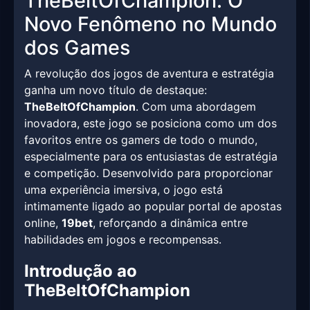
TheBeltOfChampion: O
Novo Fenômeno no Mundo
dos Games
A revolução dos jogos de aventura e estratégia
ganha um novo título de destaque:
TheBeltOfChampion
. Com uma abordagem
inovadora, este jogo se posiciona como um dos
favoritos entre os gamers de todo o mundo,
especialmente para os entusiastas de estratégia
e competição. Desenvolvido para proporcionar
uma experiência imersiva, o jogo está
intimamente ligado ao popular portal de apostas
online,
19bet
, reforçando a dinâmica entre
habilidades em jogos e recompensas.
Introdução ao
TheBeltOfChampion