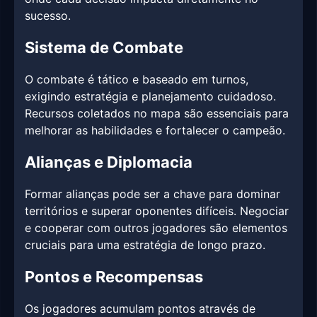
sucesso.
Sistema de Combate
O combate é tático e baseado em turnos,
exigindo estratégia e planejamento cuidadoso.
Recursos coletados no mapa são essenciais para
melhorar as habilidades e fortalecer o campeão.
Alianças e Diplomacia
Formar alianças pode ser a chave para dominar
territórios e superar oponentes difíceis. Negociar
e cooperar com outros jogadores são elementos
cruciais para uma estratégia de longo prazo.
Pontos e Recompensas
Os jogadores acumulam pontos através de