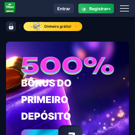
+
Entrar
Registrar<
navegação 19bet
barra de controle 19bet
Dinheiro grátis!
BÔNUS DO
PRIMEIRO
DEPÓSITO