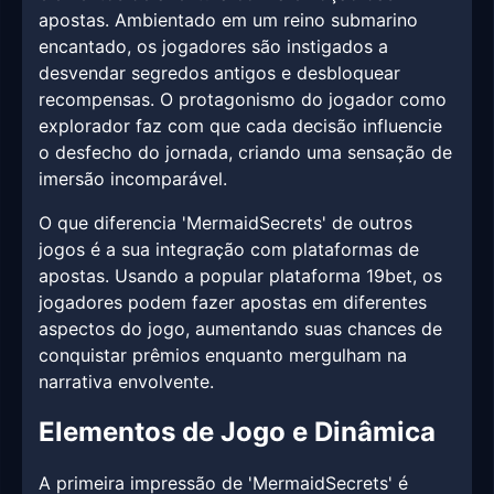
apostas. Ambientado em um reino submarino
encantado, os jogadores são instigados a
desvendar segredos antigos e desbloquear
recompensas. O protagonismo do jogador como
explorador faz com que cada decisão influencie
o desfecho do jornada, criando uma sensação de
imersão incomparável.
O que diferencia 'MermaidSecrets' de outros
jogos é a sua integração com plataformas de
apostas. Usando a popular plataforma 19bet, os
jogadores podem fazer apostas em diferentes
aspectos do jogo, aumentando suas chances de
conquistar prêmios enquanto mergulham na
narrativa envolvente.
Elementos de Jogo e Dinâmica
A primeira impressão de 'MermaidSecrets' é