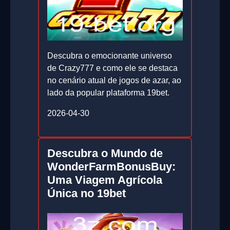
Descubra o emocionante universo
de Crazy777 e como ele se destaca
no cenário atual de jogos de azar, ao
lado da popular plataforma 19bet.
2026-04-30
Descubra o Mundo de
WonderFarmBonusBuy:
Uma Viagem Agrícola
Única no 19bet