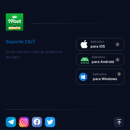
Suporte 24/7
Aplicativo
para iOS
Envie-nos um e-mail se ainda tiver
dúvidas!
Aplicativo
para Android
Aplicativo
para Windows