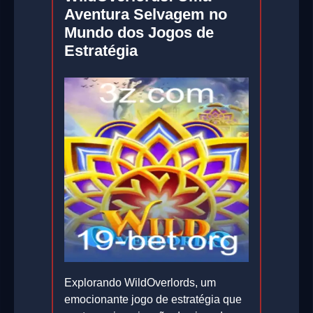
Aventura Selvagem no
Mundo dos Jogos de
Estratégia
Explorando WildOverlords, um
emocionante jogo de estratégia que