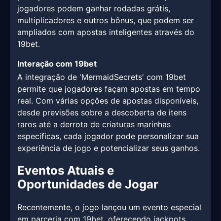
jogadores podem ganhar rodadas grátis,
multiplicadores e outros bônus, que podem ser
ampliados com apostas inteligentes através do
19bet.
Interação com 19bet
A integração de 'MermaidSecrets' com 19bet
permite que jogadores façam apostas em tempo
real. Com várias opções de apostas disponíveis,
desde previsões sobre a descoberta de itens
raros até a derrota de criaturas marinhas
específicas, cada jogador pode personalizar sua
experiência de jogo e potencializar seus ganhos.
Eventos Atuais e
Oportunidades de Jogar
Recentemente, o jogo lançou um evento especial
em parceria com 19bet, oferecendo jackpots