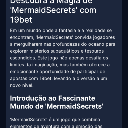
Descubra a Magia de
'MermaidSecrets' com
19bet
Em um mundo onde a fantasia e a realidade se
encontram, 'MermaidSecrets' convida jogadores
a mergulharem nas profundezas do oceano para
explorar mistérios subaquáticos e tesouros
escondidos. Este jogo não apenas desafia os
limites da imaginação, mas também oferece a
emocionante oportunidade de participar de
apostas com 19bet, levando a diversão a um
novo nível.
Introdução ao Fascinante
Mundo de 'MermaidSecrets'
'MermaidSecrets' é um jogo que combina
elementos de aventura com a emoção das