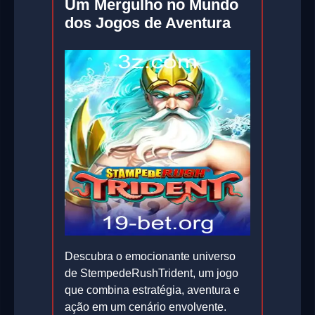
Um Mergulho no Mundo
dos Jogos de Aventura
Descubra o emocionante universo
de StempedeRushTrident, um jogo
que combina estratégia, aventura e
ação em um cenário envolvente.