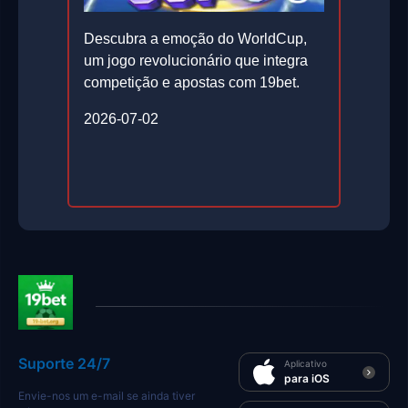
Descubra a emoção do WorldCup,
um jogo revolucionário que integra
competição e apostas com 19bet.
2026-07-02
Suporte 24/7
Aplicativo
para iOS
Envie-nos um e-mail se ainda tiver