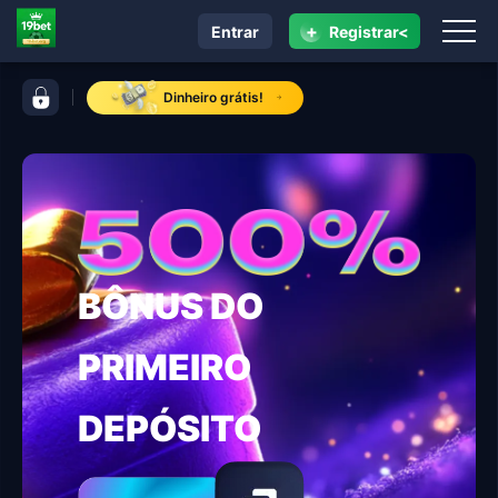
+
Entrar
Registrar<
navegação 19bet
barra de controle 19bet
Dinheiro grátis!
BÔNUS DO
PRIMEIRO
DEPÓSITO