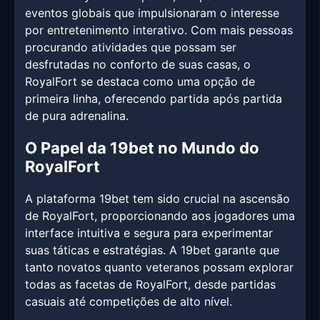
eventos globais que impulsionaram o interesse
por entretenimento interativo. Com mais pessoas
procurando atividades que possam ser
desfrutadas no conforto de suas casas, o
RoyalFort se destaca como uma opção de
primeira linha, oferecendo partida após partida
de pura adrenalina.
O Papel da 19bet no Mundo do
RoyalFort
A plataforma 19bet tem sido crucial na ascensão
de RoyalFort, proporcionando aos jogadores uma
interface intuitiva e segura para experimentar
suas táticas e estratégias. A 19bet garante que
tanto novatos quanto veteranos possam explorar
todas as facetas de RoyalFort, desde partidas
casuais até competições de alto nível.