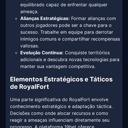
equilibrado capaz de enfrentar qualquer
ameaça.
Alianças Estratégicas:
Formar alianças com
outros jogadores pode ser a chave para o
sucesso. Trabalhe em equipe para derrotar
inimigos comuns e compartilhar recompensas
valiosas.
Evolução Contínua:
Conquiste territórios
adicionais e descubra novas tecnologias para
manter sua vantagem competitiva.
Elementos Estratégicos e Táticos
de RoyalFort
Uma parte significativa do RoyalFort envolve
conhecimento estratégico e adaptação táctica.
Decisões como onde alocar recursos e como
reagir a ameaças influenciam diretamente seu
progresso. A plataforma 19bet oferece