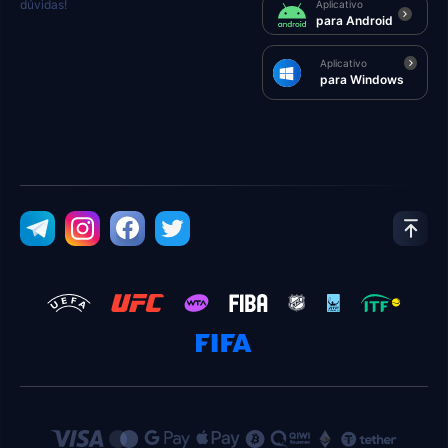
dúvidas!
Aplicativo
para Android
Aplicativo
para Windows