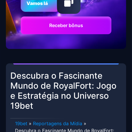
Vamos lá
Receber bônus
Descubra o Fascinante
Mundo de RoyalFort: Jogo
e Estratégia no Universo
19bet
19bet
»
Reportagens da Mídia
»
Descubra o Fascinante Mundo de RoyalFort: