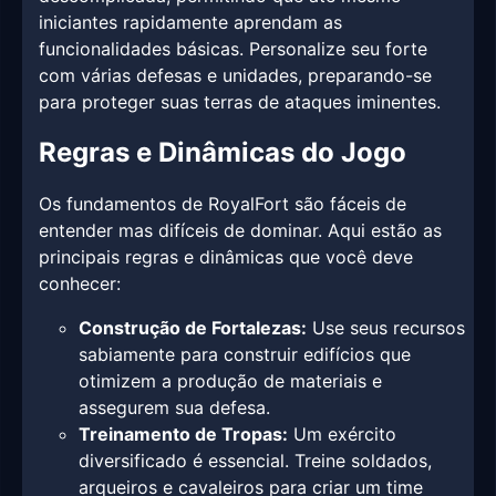
iniciantes rapidamente aprendam as
funcionalidades básicas. Personalize seu forte
com várias defesas e unidades, preparando-se
para proteger suas terras de ataques iminentes.
Regras e Dinâmicas do Jogo
Os fundamentos de RoyalFort são fáceis de
entender mas difíceis de dominar. Aqui estão as
principais regras e dinâmicas que você deve
conhecer:
Construção de Fortalezas:
Use seus recursos
sabiamente para construir edifícios que
otimizem a produção de materiais e
assegurem sua defesa.
Treinamento de Tropas:
Um exército
diversificado é essencial. Treine soldados,
arqueiros e cavaleiros para criar um time