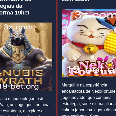
tégias da
forma 19bet
Mergulhe na experiência
encantadora de NekoFortune
jogo inovador que combina
 no mundo intrigante de
estratégia, sorte e uma pitada
rath, um jogo que combina
cultura japonesa, agora dispo
e estratégia, e explore as