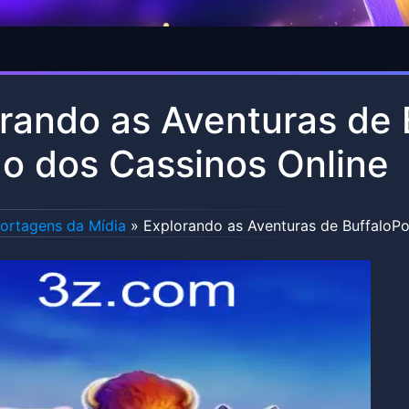
rando as Aventuras de 
o dos Cassinos Online
ortagens da Mídia
»
Explorando as Aventuras de BuffaloP