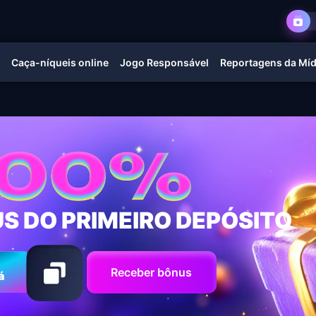
Caça-níqueis online
Jogo Responsável
Reportagens da Míd
S DO PRIMEIRO DEPÓSITO
Receber bônus
á