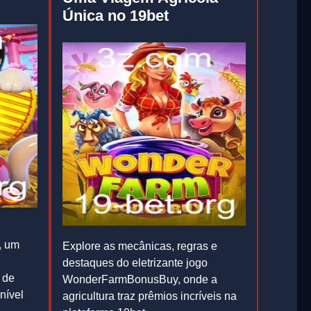
Única no 19bet
, um
Explore as mecânicas, regras e
destaques do eletrizante jogo
 de
WonderFarmBonusBuy, onde a
nível
agricultura traz prêmios incríveis na