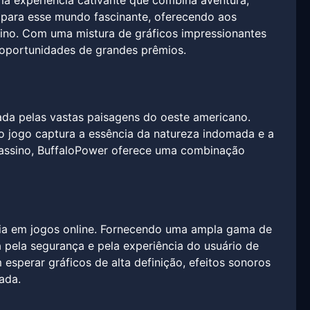
a experiência cativante que combina aventura,
a para esse mundo fascinante, oferecendo aos
ino. Com uma mistura de gráficos impressionantes
 oportunidades de grandes prêmios.
ada pelas vastas paisagens do oeste americano.
o jogo captura a essência da natureza indomada e a
 cassino, BuffaloPower oferece uma combinação
ia em jogos online. Fornecendo uma ampla gama de
 pela segurança e pela experiência do usuário de
esperar gráficos de alta definição, efeitos sonoros
ada.