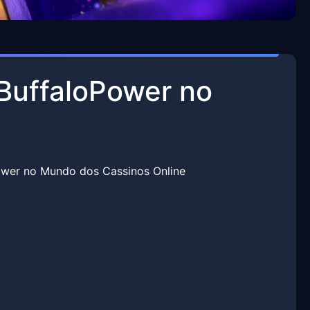
BuffaloPower no
ower no Mundo dos Cassinos Online