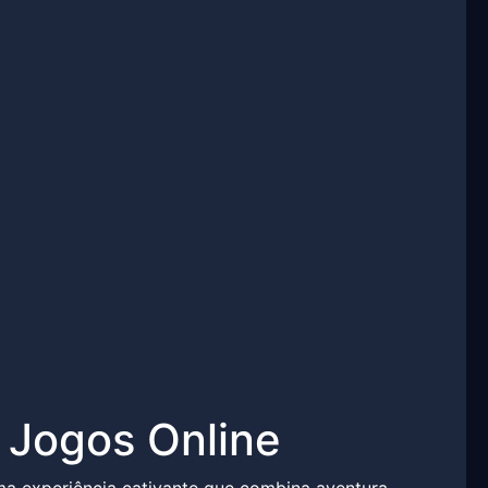
 Jogos Online