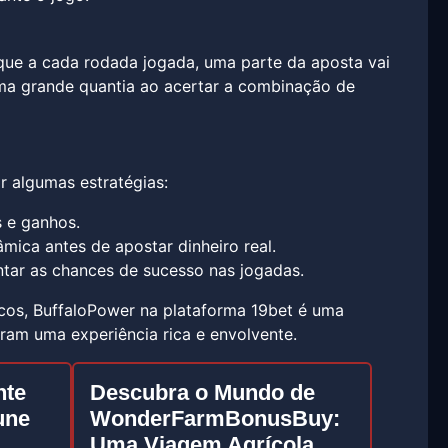
 que a cada rodada jogada, uma parte da aposta vai
ma grande quantia ao acertar a combinação de
 algumas estratégias:
 e ganhos.
mica antes de apostar dinheiro real.
tar as chances de sucesso nas jogadas.
os, BuffaloPower na plataforma 19bet é uma
uram uma experiência rica e envolvente.
nte
Descubra o Mundo de
une
WonderFarmBonusBuy:
Uma Viagem Agrícola