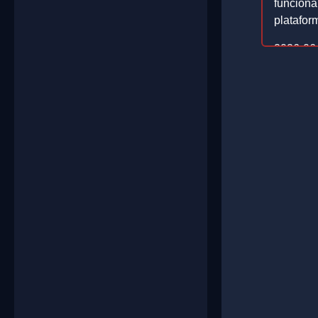
funciona
platafor
2026-06