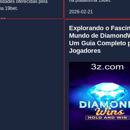
na plataforma 19bet.
lidades oferecidas pela
ma 19bet.
2026-02-21
-20
Explorando o Fasci
Mundo de DiamondW
Um Guia Completo 
Jogadores