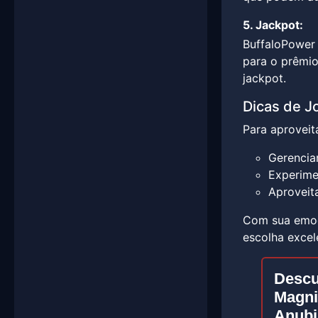
5. Jackpot:
BuffaloPower 
para o prêmi
jackpot.
Dicas de J
Para aproveit
Gerencia
Experimen
Aproveit
Com sua emoc
escolha excel
Descu
Magni
Anubi