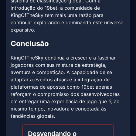
sistema de classificação global. Com a
introdução do 19bet, a comunidade de
KingOfTheSky tem mais uma razão para
continuar explorando e dominando este universo
expansivo.
Conclusão
KingOfTheSky continua a crescer e a fascinar
jogadores com sua mistura de estratégia,
aventura e competição. A capacidade de se
adaptar a eventos atuais e a integração de
plataformas de apostas como 19bet apenas
reforçam o compromisso dos desenvolvedores
em entregar uma experiência de jogo que é, ao
mesmo tempo, inovadora e conectada às
tendências globais.
Desvendando o