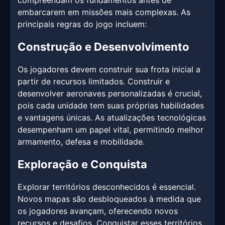
compreendam os fundamentos antes de
embarcarem em missões mais complexas. As
principais regras do jogo incluem:
Construção e Desenvolvimento
Os jogadores devem construir sua frota inicial a
partir de recursos limitados. Construir e
desenvolver aeronaves personalizadas é crucial,
pois cada unidade tem suas próprias habilidades
e vantagens únicas. As atualizações tecnológicas
desempenham um papel vital, permitindo melhor
armamento, defesa e mobilidade.
Exploração e Conquista
Explorar territórios desconhecidos é essencial.
Novos mapas são desbloqueados à medida que
os jogadores avançam, oferecendo novos
recursos e desafios. Conquistar esses territórios